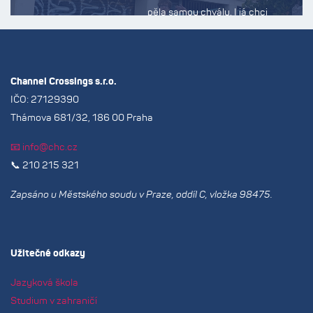
pěla samou chválu. I já chci
poděkovat za skvělou organizaci
a péči o dceru. Budu vás všude
jen doporučovat. S pozdravem,
Channel Crossings s.r.o.
Šárka š.
IČO: 27129390
Thámova 681/32, 186 00 Praha
📧 info@chc.cz
📞 210 215 321
Zapsáno u Městského soudu v Praze, oddíl C, vložka 98475.
Užitečné odkazy
Jazyková škola
Studium v zahraničí