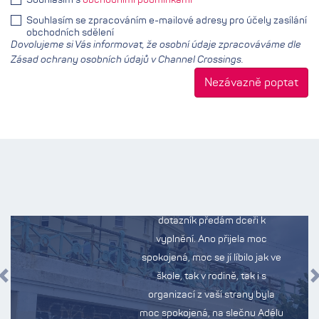
Souhlasím s
obchodními podmínkami
Souhlasím se zpracováním e-mailové adresy pro účely zasílání
obchodních sdělení
Dovolujeme si Vás informovat, že osobní údaje zpracováváme dle
Zásad ochrany osobních údajů v Channel Crossings.
Skupinový pobyt
v Brightonu,
2025
Dobrý den paní Pavlasová,
dotazník předám dceři k
vyplnění. Ano přijela moc
spokojená, moc se jí líbilo jak ve
škole, tak v rodině, tak i s
Předchozí
organizací z vaší strany byla
moc spokojená, na slečnu Adélu