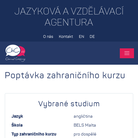
JAZYKOVÁ A VZDĚLÁVACÍ
AGENTURA
O nás
Kontakt
EN
DE
Poptávka zahraničního kurzu
Vybrané studium
Jazyk
angličtina
Škola
BELS Malta
Typ zahraničního kurzu
pro dospělé